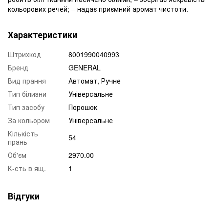
кольорових речей; – надає приємний аромат чистоти.
Характеристики
Штрихкод
8001990040993
Бренд
GENERAL
Вид прання
Автомат, Ручне
Тип білизни
Універсальне
Тип засобу
Порошок
За кольором
Універсальне
Кількість
54
прань
Об'єм
2970.00
К-сть в ящ.
1
Відгуки