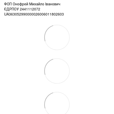
ФОП Онофрей Михайло Іванович
ЄДРПОУ 2441112072
UA363052990000026006011802603