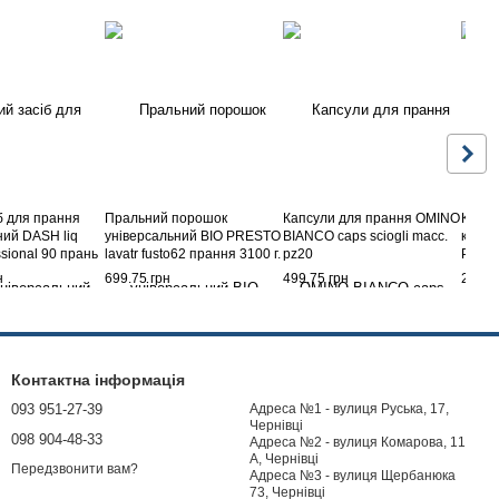
б для прання
Пральний порошок
Капсули для прання OMINO
Капсу
ний DASH liq
універсальний BIO PRESTO
BIANCO caps sciogli macc.
кольо
ssional 90 прань
lavatr fusto62 прання 3100 г.
pz20
PREST
н
699.75 грн
499.75 грн
299.7
Контактна інформація
093 951-27-39
Адреса №1 - вулиця Руська, 17,
Чернівці
098 904-48-33
Адреса №2 - вулиця Комарова, 11
А, Чернівці
Передзвонити вам?
Адреса №3 - вулиця Щербанюка
73, Чернівці