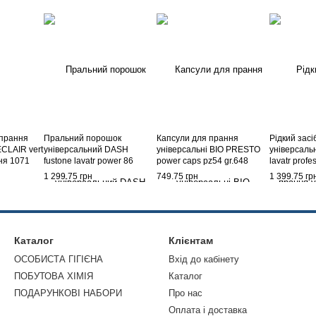
 прання
Пральний порошок
Капсули для прання
Рідкий засі
CLAIR vert
універсальний DASH
універсальні BIO PRESTO
універсаль
ня 1071
fustone lavatr power 86
power caps pz54 gr.648
lavatr profe
прань 4300 г.
classico
4050 мл.
1 299.75 грн
749.75 грн
1 399.75 гр
Каталог
Клієнтам
ОСОБИСТА ГІГІЄНА
Вхід до кабінету
ПОБУТОВА ХІМІЯ
Каталог
ПОДАРУНКОВІ НАБОРИ
Про нас
Оплата і доставка