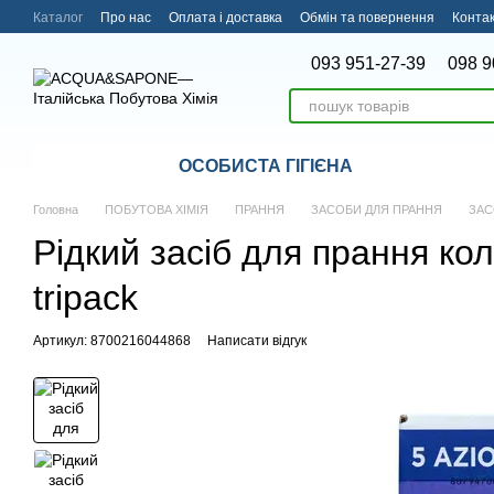
Перейти до основного контенту
Каталог
Про нас
Оплата і доставка
Обмін та повернення
Конта
093 951-27-39
098 9
ОСОБИСТА ГІГІЄНА
Головна
ПОБУТОВА ХІМІЯ
ПРАННЯ
ЗАСОБИ ДЛЯ ПРАННЯ
ЗАС
Рідкий засіб для прання кол
tripack
Артикул: 8700216044868
Написати відгук