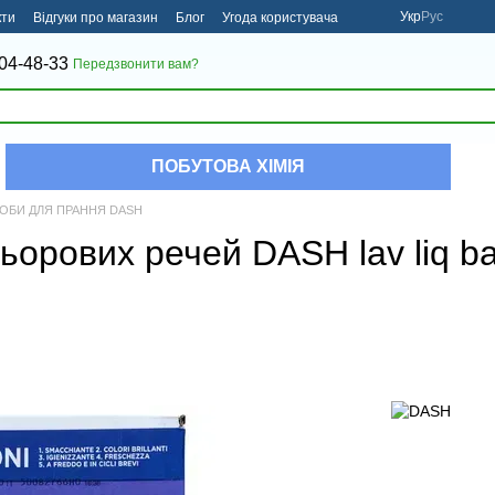
Укр
Рус
кти
Відгуки про магазин
Блог
Угода користувача
04-48-33
Передзвонити вам?
ПОБУТОВА ХІМІЯ
ОБИ ДЛЯ ПРАННЯ DASH
ьорових речей DASH lav liq ba