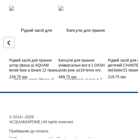
Рідкий засіб для прання
Капсули для прання
Рідкий засіб для
штор (фаза а) AQUAM
універсальні все в 1 DASH
дитячий CHANTE
tende fase a lavare 12 прань
pods pow. pz19 lenor oro
det.bebe'21 пран
1 л.
мл.
229.75 грн
489.75 грн
219.75 грн
© 2014—2026
ACQUA&SAPONE | All rights reserved.
Приймаємо до оплати