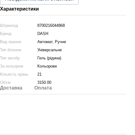
Характеристики
Штрихкод
8700216044868
Бренд
DASH
Вид прання
Автомат, Ручне
Тип білизни
Універсальне
Тип засобу
Гель (рідина)
За кольором
Кольорове
Кількість прань
21
Об'єм
3150.00
Доставка
Оплата