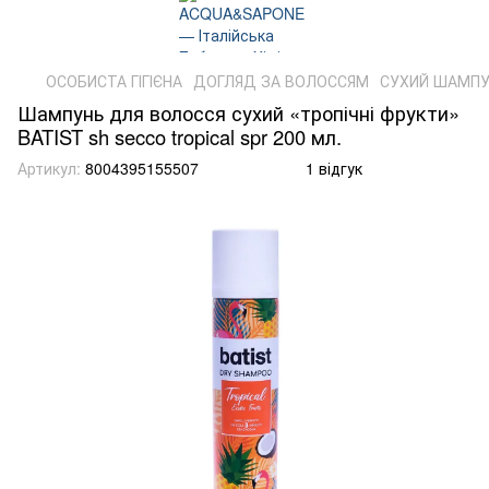
ОСОБИСТА ГІГІЄНА
ДОГЛЯД ЗА ВОЛОССЯМ
СУХИЙ ШАМП
Шампунь для волосся сухий «тропічні фрукти»
BATIST sh secco tropical spr 200 мл.
Артикул:
8004395155507
1 відгук