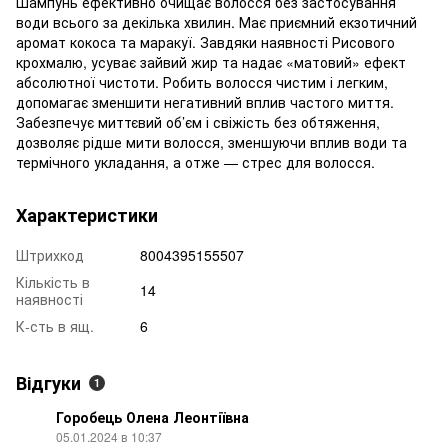
Шампунь ефективно очищає волосся без застосування
води всього за декілька хвилин. Має приємний екзотичний
аромат кокоса та маракуї. Завдяки наявності Рисового
крохмалю, усуває зайвий жир та надає «матовий» ефект
абсолютної чистоти. Робить волосся чистим і легким,
допомагає зменшити негативний вплив частого миття.
Забезпечує миттєвий об’єм і свіжість без обтяження,
дозволяє рідше мити волосся, зменшуючи вплив води та
термічного укладання, а отже — стрес для волосся.
Характеристики
Штрихкод
8004395155507
Кількість в
14
наявності
К-сть в ящ.
6
Відгуки
1
Горобець Олена Леонтіївна
05.01.2024 в 10:37