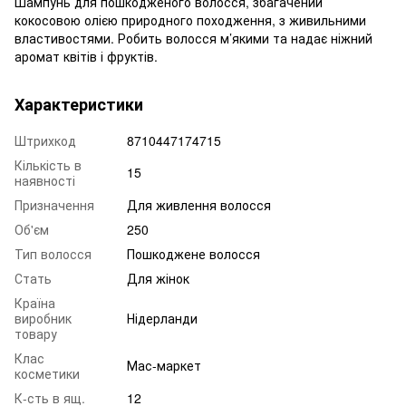
Шампунь для пошкодженого волосся, збагачений
кокосовою олією природного походження, з живильними
властивостями. Робить волосся м’якими та надає ніжний
аромат квітів і фруктів.
Характеристики
Штрихкод
8710447174715
Кількість в
15
наявності
Призначення
Для живлення волосся
Об'єм
250
Тип волосся
Пошкоджене волосся
Стать
Для жінок
Країна
виробник
Нідерланди
товару
Клас
Мас-маркет
косметики
К-сть в ящ.
12